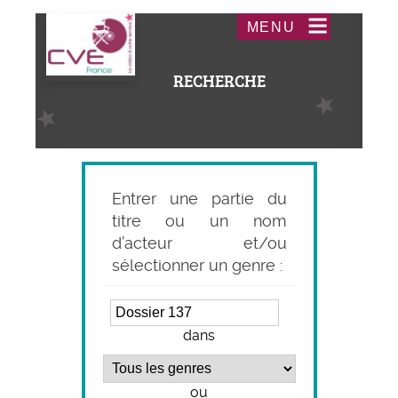
Aller
Acceder
MENU
au
au
contenu
menu
RECHERCHE
principal
Entrer une partie du
titre ou un nom
d’acteur et/ou
sélectionner un genre :
dans
ou