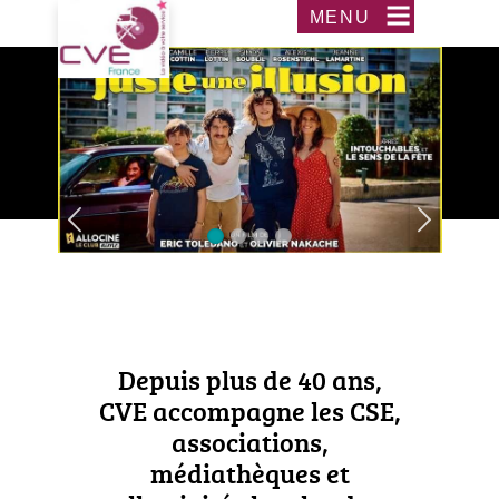
Aller
Acceder
MENU
au
au
contenu
menu
principal
Depuis plus de 40 ans,
CVE accompagne les CSE,
associations,
médiathèques et