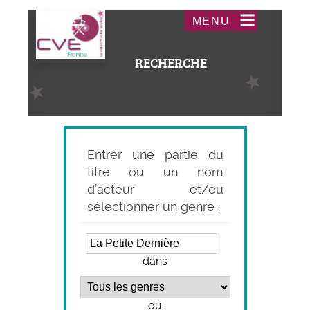
Aller
Acceder
MENU
au
au
contenu
menu
RECHERCHE
principal
Entrer une partie du
titre ou un nom
d’acteur et/ou
sélectionner un genre :
dans
ou