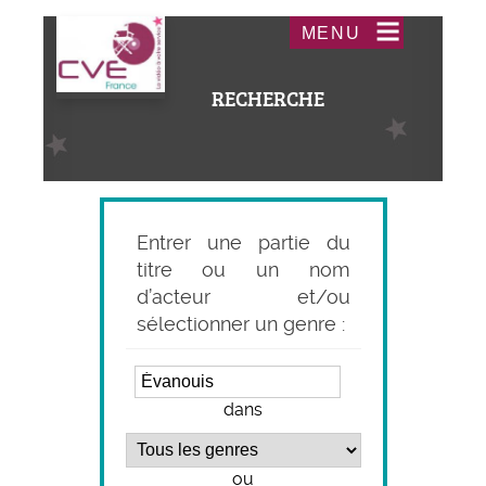
Aller
Acceder
MENU
au
au
contenu
menu
RECHERCHE
principal
Entrer une partie du
titre ou un nom
d’acteur et/ou
sélectionner un genre :
dans
ou