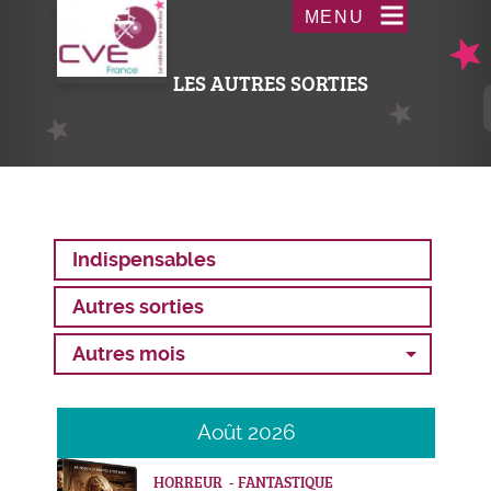
Aller
Acceder
MENU
au
au
contenu
menu
LES AUTRES SORTIES
principal
Indispensables
Autres sorties
Autres mois
Août 2026
HORREUR - FANTASTIQUE