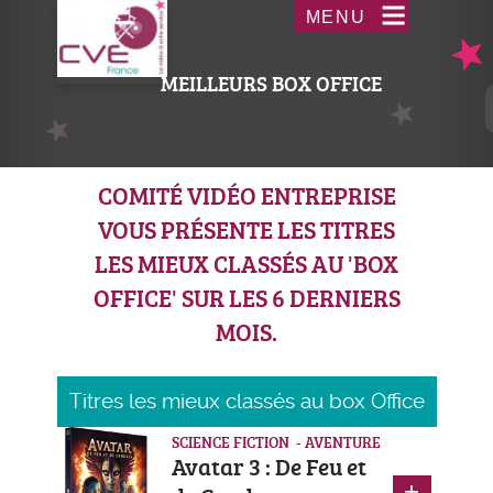
Aller
Acceder
MENU
au
au
contenu
menu
MEILLEURS BOX OFFICE
principal
COMITÉ VIDÉO ENTREPRISE
VOUS PRÉSENTE LES TITRES
LES MIEUX CLASSÉS AU 'BOX
OFFICE' SUR LES 6 DERNIERS
MOIS.
Titres les mieux classés au box Office
SCIENCE FICTION - AVENTURE
Avatar 3 : De Feu et