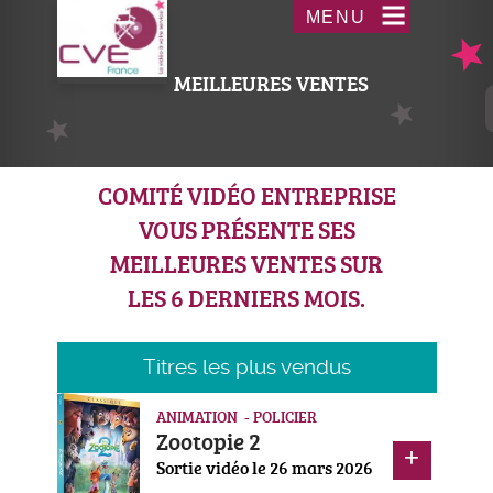
Aller
Acceder
MENU
au
au
contenu
menu
MEILLEURES VENTES
principal
COMITÉ VIDÉO ENTREPRISE
VOUS PRÉSENTE SES
MEILLEURES VENTES SUR
LES 6 DERNIERS MOIS.
Titres les plus vendus
ANIMATION - POLICIER
Zootopie 2
Sortie vidéo le 26 mars 2026