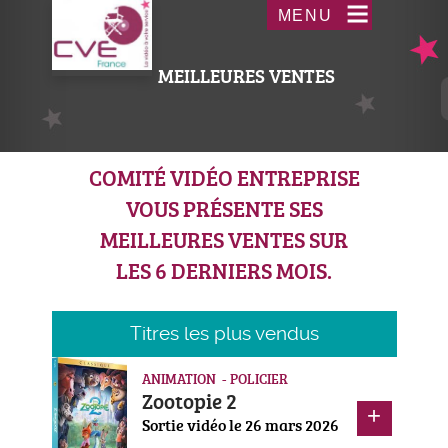
Aller
Acceder
MENU
au
au
contenu
menu
MEILLEURES VENTES
principal
COMITÉ VIDÉO ENTREPRISE
VOUS PRÉSENTE SES
MEILLEURES VENTES SUR
LES 6 DERNIERS MOIS.
Titres les plus vendus
ANIMATION - POLICIER
Zootopie 2
Sortie vidéo le 26 mars 2026